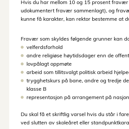
Hvis du har mellom 10 og 15 prosent fravær 
udokumentert fravær sammenlagt), og fraværs
kunne få karakter, kan rektor bestemme at du 
Fravær som skyldes følgende grunner kan d
velferdsforhold
andre religiøse høytidsdager enn de offent
lovpålagt oppmøte
arbeid som tillitsvalgt politisk arbeid hjel
trygghetskurs på bane, andre og tredje del
klasse B
representasjon på arrangement på nasjona
Du skal få et skriftlig varsel hvis du står i f
ved slutten av skoleåret eller standpunktkarak