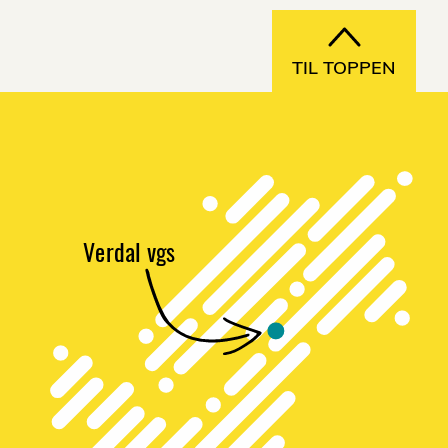
TIL TOPPEN
V
e
r
dal vgs