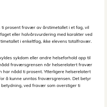
 prosent fravær av årstimetallet i et fag, vil
 faget eller halvårsvurdering med karakter ved
imetallet i enkeltfag, ikke elevens totalfravær.
yldes sykdom eller andre helseforhold opp til
a nådd fraværsgrensen når helserelatert fravær
har nådd ti prosent. Ytterligere helserelatert
for å kunne unntas fraværsgrensen. Det betyr
r betydning, ved fravær som overstiger ti