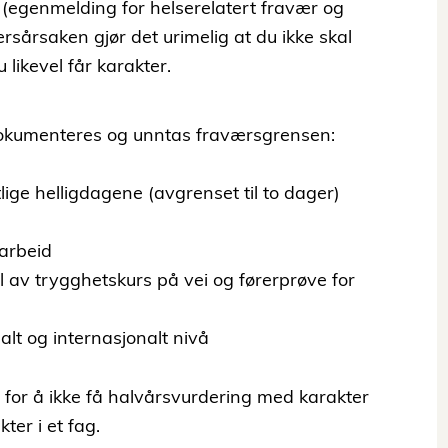
(egenmelding for helserelatert fravær og
årsaken gjør det urimelig at du ikke skal
likevel får karakter.
okumenteres og unntas fraværsgrensen:
lige helligdagene (avgrenset til to dager)
pearbeid
 av trygghetskurs på vei og førerprøve for
lt og internasjonalt nivå
are for å ikke få halvårsvurdering med karakter
ter i et fag.