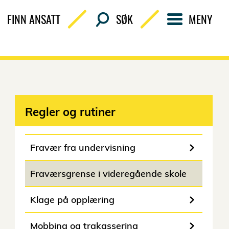
FINN ANSATT
SØK
MENY
Regler og rutiner
Fravær fra undervisning
Fraværsgrense i videregående skole
Klage på opplæring
Mobbing og trakassering