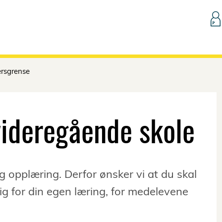
Hopp til innhold
rsgrense
videregående skole
ig opplæring. Derfor ønsker vi at du skal
tig for din egen læring, for medelevene