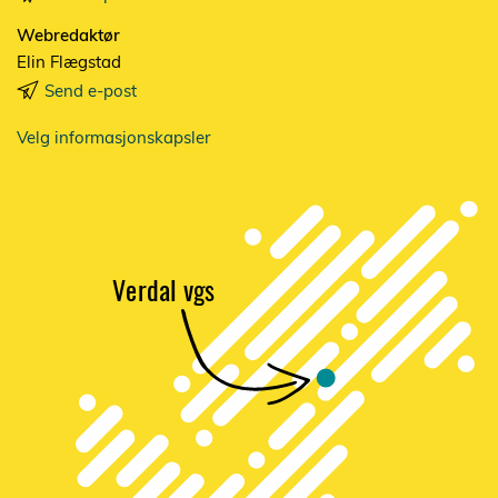
Webredaktør
Elin Flægstad
Send e-post
Velg informasjonskapsler
V
e
r
dal vgs