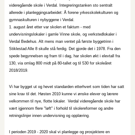
videregående skole i Verdal. Integreringstanken sto sentralt
allerede i planleggingsarbeidet: Å forene yrkesskolekulturen og
gymnaskulturen i nybyggene i Verdal.
1. august året etter var skolen et faktum - med
undervisningslokaler i gamle Vinne skole, og verkstedlokaler i
Verdal Bedehus. Alt mens man ventet på første byggetrinn i
Stiklestad Alle 8 skulle stå ferdig. Det gjorde det i 1978. Fra den
spede begynnelsen og fram til i dag, har skolen økt i elevtall fra
130, via omlag 800 midt på 80-tallet og til 530 for skoleåret
2018/2019.
Vi har bygget ut og hevet standarden etterhvert som tiden har satt
sine krav til det. Høsten 2010 kunne vi ønske elever og lærere
velkommen til nye, flotte lokaler.
Verdal videregående skole har
vært igjennom flere "løft" i forhold til skolereformer og andre
retningslinjer innen undervisning og opplæring.
I perioden 2019 - 2020 skal vi planlegge og prosjektere en