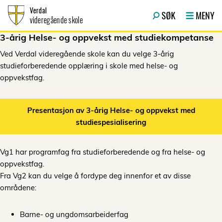
Hopp til innhold
Verdal
SØK
MENY
videregående skole
3-årig Helse- og oppvekst med studiekompetanse
Ved Verdal videregående skole kan du velge 3-årig
studieforberedende opplæring i skole med helse- og
oppvekstfag.
Presentasjon av 3-årig Helse- og oppvekst med
studiespesialisering
Vg1 har programfag fra studieforberedende og fra helse- og
oppvekstfag.
Fra Vg2 kan du velge å fordype deg innenfor et av disse
områdene:
Barne- og ungdomsarbeiderfag