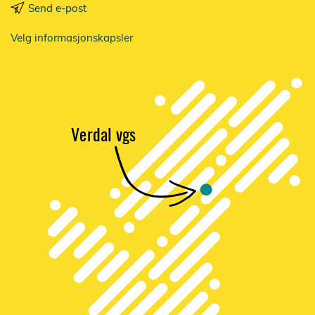
Send e-post
Velg informasjonskapsler
V
e
r
dal vgs