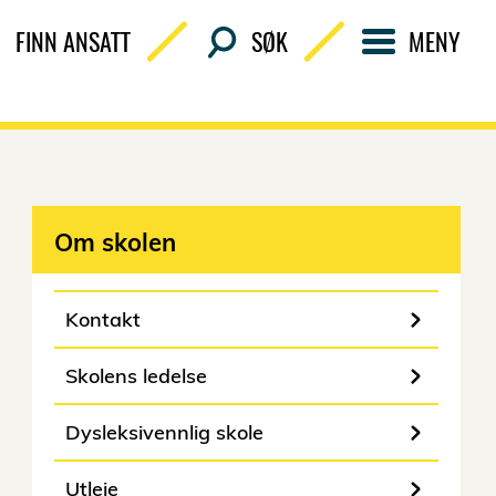
FINN ANSATT
SØK
MENY
Om skolen
Kontakt
Skolens ledelse
Dysleksivennlig skole
Utleie