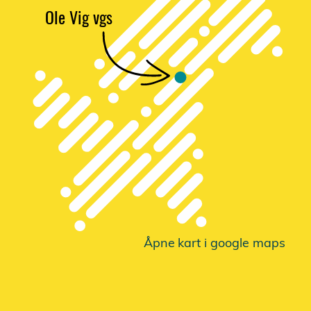
Ole Vig vgs
Åpne
k
a
r
t i google maps