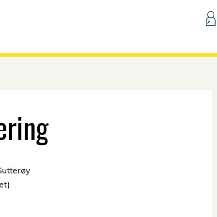
Hopp til innhold
ering
Sutterøy
et)