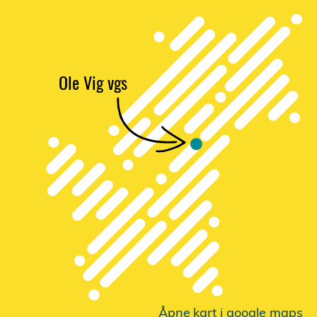
Ole Vig vgs
Åpne
k
a
r
t i google maps