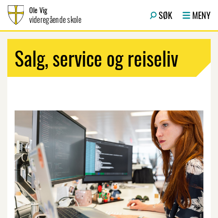
Hopp til innhold
Ole Vig
SØK
MENY
videregående skole
Salg, service og reiseliv