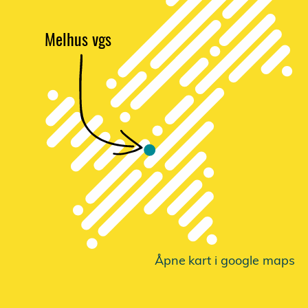
Melhus vgs
Åpne
k
a
r
t i google maps