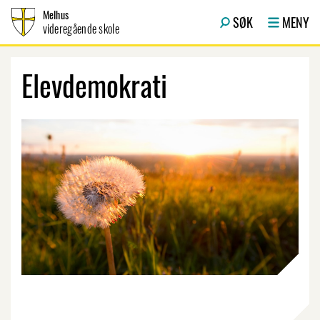
Hopp til innhold
Melhus
SØK
MENY
videregående skole
Elevdemokrati