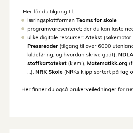
Her får du tilgang til:
læringsplattformen
Teams for skole
programvaresenteret; der du kan laste ne
ulike digitale ressurser:
Atekst
(søkemotor f
Pressreader
(tilgang til over 6000 utenlan
kildeføring, og hvordan skrive godt),
NDL
stoffkartoteket
(kjemi),
Matematikk.org
(f
...),
NRK Skole
(NRKs klipp sortert på fag 
Her finner du også brukerveiledninger for
ne