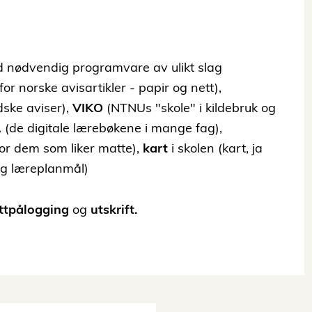
d nødvendig programvare av ulikt slag
or norske avisartikler - papir og nett),
dske aviser),
VIKO
(NTNUs "skole" i kildebruk og
A
(de digitale lærebøkene i mange fag),
or dem som liker matte),
kart
i skolen (kart, ja
og læreplanmål)
ttpålogging
og
utskrift.