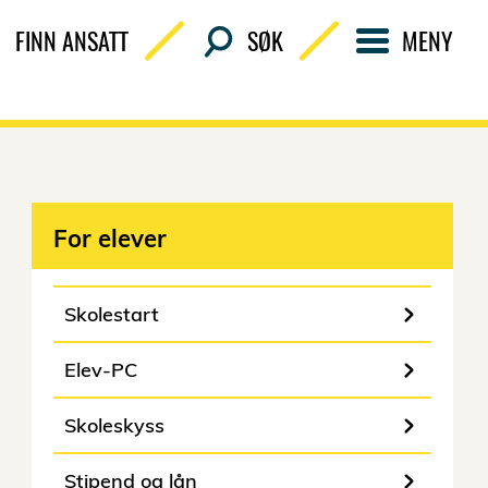
FINN ANSATT
SØK
MENY
For elever
Skolestart
Elev-PC
Skoleskyss
Stipend og lån