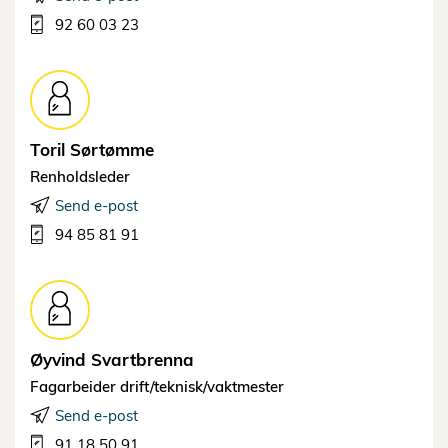
92 60 03 23
Toril
Sørtømme
Renholdsleder
Send e-post
94 85 81 91
Øyvind
Svartbrenna
Fagarbeider drift/teknisk/vaktmester
Send e-post
91 18 50 91