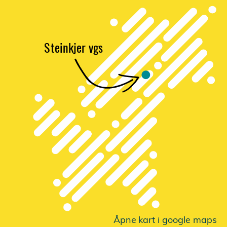
S
t
einkjer vgs
Åpne
k
a
r
t i google maps