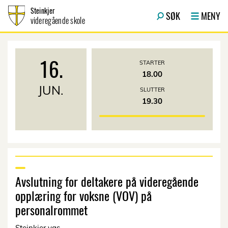
Hopp til innhold
Steinkjer
SØK
MENY
videregående skole
16.
STARTER
18.00
JUN.
SLUTTER
19.30
Avslutning for deltakere på videregående
opplæring for voksne (VOV) på
personalrommet
Steinkjer vgs