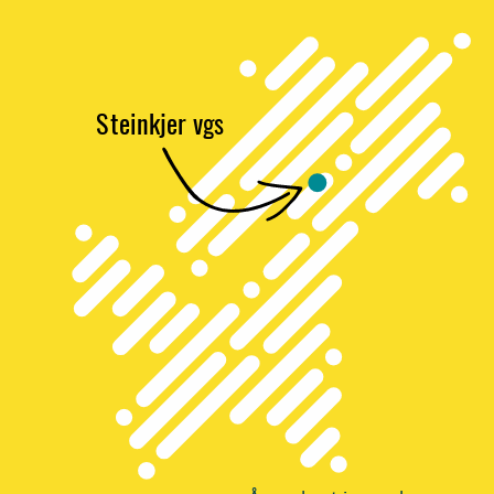
S
t
einkjer vgs