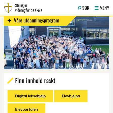
Hopp til innhold
Steinkjer
SØK
MENY
videregående skole
Våre utdanningsprogram
Finn innhold raskt
Digital leksehjelp
Elevhjelpa
Elevportalen