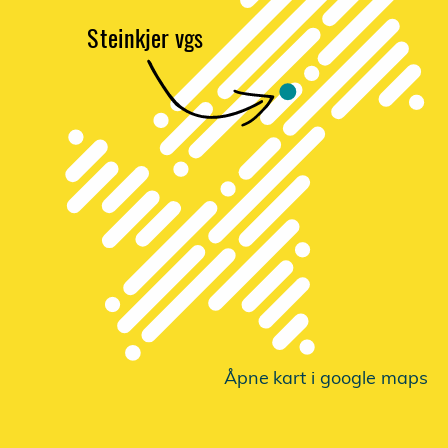
S
t
einkjer vgs
Åpne
k
a
r
t i google maps