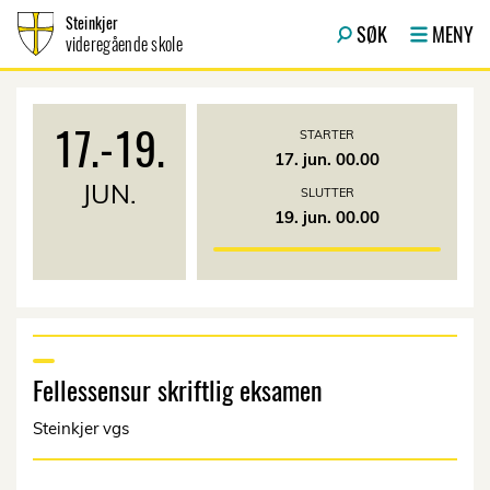
Hopp til innhold
Steinkjer
SØK
MENY
videregående skole
17.
-
19.
STARTER
17. jun. 00.00
JUN.
SLUTTER
19. jun. 00.00
Fellessensur skriftlig eksamen
Steinkjer vgs