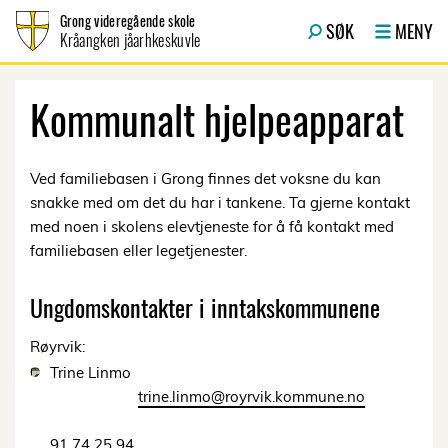
Hopp til innhold
Grong videregående skole
SØK
MENY
Kråangken jåarhkeskuvle
Kommunalt hjelpeapparat
Ved familiebasen i Grong finnes det voksne du kan
snakke med om det du har i tankene. Ta gjerne kontakt
med noen i skolens elevtjeneste for å få kontakt med
familiebasen eller legetjenester.
Ungdomskontakter i inntakskommunene
Røyrvik:
Trine Linmo
trine.linmo@royrvik.kommune.no
91 74 25 94