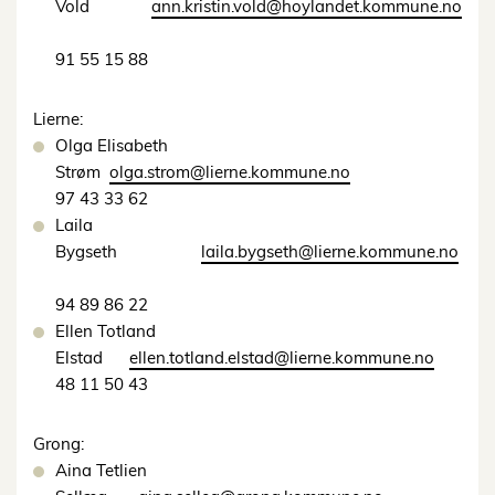
Vold
ann.kristin.vold@hoylandet.kommune.no
91 55 15 88
Lierne:
Olga Elisabeth
Strøm
olga.strom@lierne.kommune.no
97 43 33 62
Laila
Bygseth
laila.bygseth@lierne.kommune.no
94 89 86 22
Ellen Totland
Elstad
ellen.totland.elstad@lierne.kommune.no
48 11 50 43
Grong:
Aina Tetlien