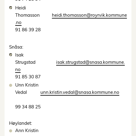
Heidi
Thomasson
heidi.thomasson@royrvik.kommune
.no
91 86 39 28
Snåsa:
Isak
Strugstad
isak.strugstad@snasa.kommune.
no
91 85 30 87
Unn Kristin
Vedal
unn.kristin.vedal@snasa.kommune.no
99 34 88 25
Høylandet:
Ann Kristin