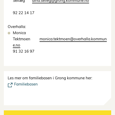
Sellæg
aina.selleg@grong.kommune.no
92 22 14 17
Overhalla:
Monica
Tektmoen
monica.tektmoen@overhalla.kommun
e.no
91 32 16 97
Les mer om familiebasen i Grong kommune her:
Familiebasen