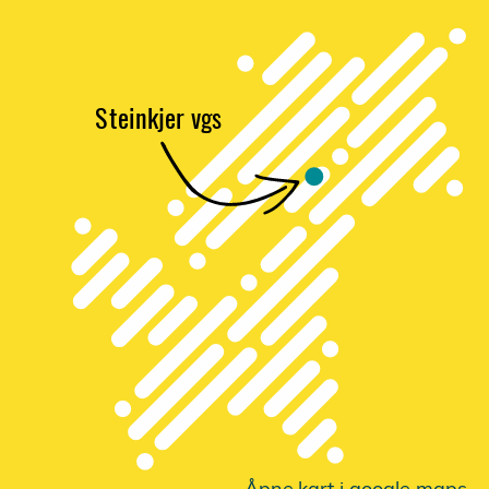
S
t
einkjer vgs
Åpne
k
a
r
t i google maps