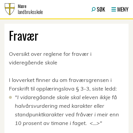
Hopp til innhold
Mære
SØK
MENY
landbruksskole
Fravær
Oversikt over reglene for fravær i
videregående skole
I lovverket finner du om fraværsgrensen i
Forskrift til opplæringslova § 3-3, siste ledd:
"I vidaregåande skole skal eleven ikkje få
halvårsvurdering med karakter eller
standpunktkarakter ved fråvær i meir enn
10 prosent av timane i faget. <…>"