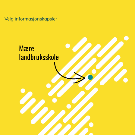
Velg informasjonskapsler
Mære
landbruksskole