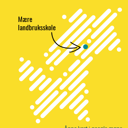
Mære
landbruksskole
Åpne
k
a
r
t i google maps