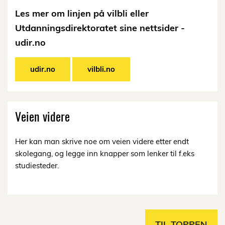
Les mer om linjen på vilbli eller
Utdanningsdirektoratet sine nettsider -
udir.no
udir.no
vilbli.no
Veien videre
Her kan man skrive noe om veien videre etter endt
skolegang, og legge inn knapper som lenker til f.eks
studiesteder.
TIL TOPPEN