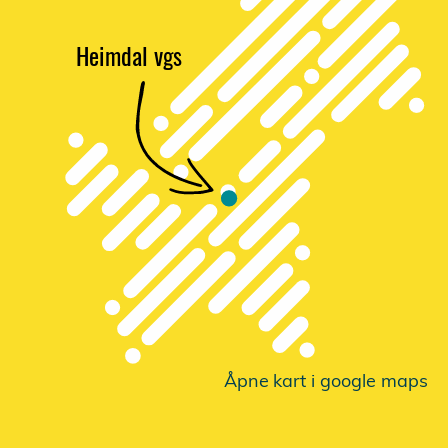
Heimdal vgs
Åpne
k
a
r
t i google maps