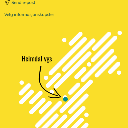
Send e-post
Velg informasjonskapsler
Heimdal vgs