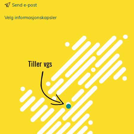
Send e-post
Velg informasjonskapsler
Tiller vgs