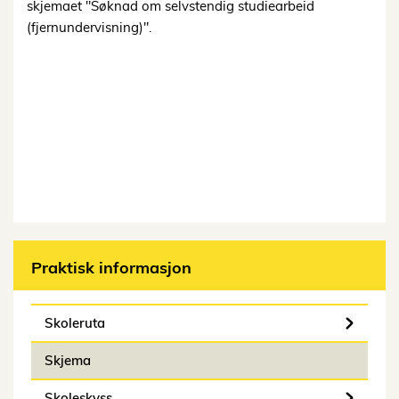
skjemaet "Søknad om selvstendig studiearbeid
(fjernundervisning)".
Praktisk informasjon
Skoleruta
Skjema
Skoleskyss