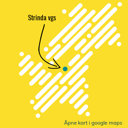
Strinda vgs
Åpne
k
a
r
t i google maps