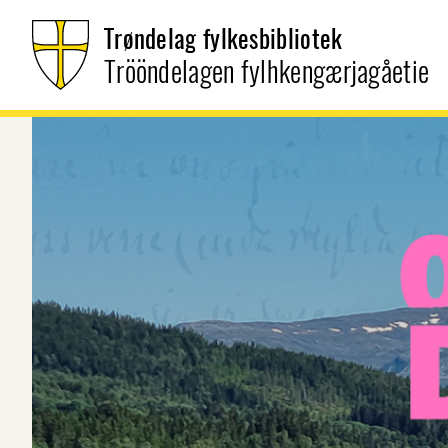
Trøndelag fylkesbibliotek
Trööndelagen fylhkengærjagåetie