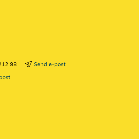
212 98
Send e-post
post