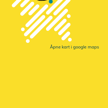
Åpne
k
a
r
t i google maps