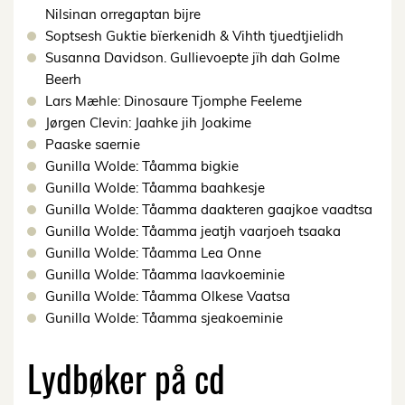
Nilsinan orregaptan bijre
Soptsesh Guktie bïerkenidh & Vihth tjuedtjielidh
Susanna Davidson. Gullievoepte jïh dah Golme
Beerh
Lars Mæhle: Dinosaure Tjomphe Feeleme
Jørgen Clevin: Jaahke jih Joakime
Paaske saernie
Gunilla Wolde: Tåamma bigkie
Gunilla Wolde: Tåamma baahkesje
Gunilla Wolde: Tåamma daakteren gaajkoe vaadtsa
Gunilla Wolde: Tåamma jeatjh vaarjoeh tsaaka
Gunilla Wolde: Tåamma Lea Onne
Gunilla Wolde: Tåamma laavkoeminie
Gunilla Wolde: Tåamma Olkese Vaatsa
Gunilla Wolde: Tåamma sjeakoeminie
Lydbøker på cd