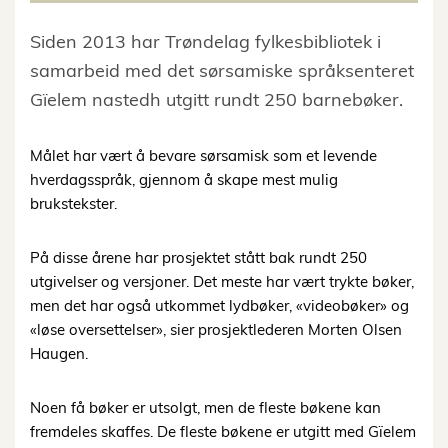
Siden 2013 har Trøndelag fylkesbibliotek i
samarbeid med det sørsamiske språksenteret
Gïelem nastedh utgitt rundt 250 barnebøker.
Målet har vært å bevare sørsamisk som et levende
hverdagsspråk, gjennom å skape mest mulig
brukstekster.
På disse årene har prosjektet stått bak rundt 250
utgivelser og versjoner. Det meste har vært trykte bøker,
men det har også utkommet lydbøker, «videobøker» og
«løse oversettelser», sier prosjektlederen Morten Olsen
Haugen.
Noen få bøker er utsolgt, men de fleste bøkene kan
fremdeles skaffes. De fleste bøkene er utgitt med Gïelem