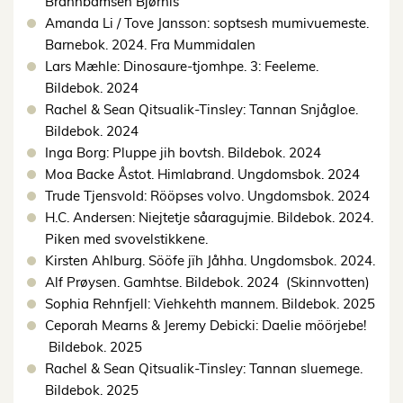
Brannbamsen Bjørnis
Amanda Li / Tove Jansson: soptsesh mumivuemeste.
Barnebok. 2024. Fra Mummidalen
Lars Mæhle: Dinosaure-tjomhpe. 3: Feeleme.
Bildebok. 2024
Rachel & Sean Qitsualik-Tinsley: Tannan Snjågloe.
Bildebok. 2024
Inga Borg: Pluppe jih bovtsh. Bildebok. 2024
Moa Backe Åstot. Himlabrand. Ungdomsbok. 2024
Trude Tjensvold: Rööpses volvo. Ungdomsbok. 2024
H.C. Andersen: Niejtetje såaragujmie. Bildebok. 2024.
Piken med svovelstikkene.
Kirsten Ahlburg. Sööfe jïh Jåhha. Ungdomsbok. 2024.
Alf Prøysen. Gamhtse. Bildebok. 2024 (Skinnvotten)
Sophia Rehnfjell: Viehkehth mannem. Bildebok. 2025
Ceporah Mearns & Jeremy Debicki: Daelie möörjebe!
Bildebok. 2025
Rachel & Sean Qitsualik-Tinsley: Tannan sluemege.
Bildebok. 2025