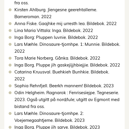
fra oss.
Kirsten Ahlburg. Jïengesne geerehtalleme.
Barneroman. 2022
Anna Fiske. Gaajhke mij urresth lea. Bildebok. 2022
Lina Maria Vittala: Inga. Bildebok. 2022
Inga Borg: Pluppen luvnie. Bildebok. 2022
Lars Mæhle. Dinosaure-tjomhpe. 1: Munnie. Bildebok.
2022
Tora Marie Norberg. Gånka. Bildebok. 2022
Inga Borg. Pluppe jïh gaskejïjjhbiejjie. Bildebok. 2022
Catarina Kruusval. Buehkieh Bunhkie. Bildebok.
2022
Sophia Rehnfjell. Beerkh mannem! Bildebok. 2023
Odin Helgheim. Ragnarok : Fenrisesïejpe. Tegneserie.
2023. Også utgitt på nord/lule; utgitt av Egmont med
bistand fra oss.
Lars Mæhle. Dinosaure-tjomhpe. 2:
Voejemegaahtjeme. Bildebok. 2023
Inga Borg. Pluppe jïh sarve. Bildebok. 2023