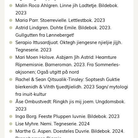
Malin Roca Ahlgren. Linne jïh Ladtetje. Bildebok.
2023
Maria Parr. Stoerrevielle. Lettlestbok. 2023
Astrid Lindgren. Dohte Emile. Bildebok. 2023.
Gullgutten fra Lønneberget!
Serapio Ittusardjuat. Oktegh jïengesne njieljie jïjjh.
Tegneserie. 2023
Mari Moen Holsve. Asbjørn Jïh Astrid: Heamture
Rïpmemisnie. Barneroman. 2023. Fra Sommerles-
akjsonen; Også utgitt på nord
Rachel & Sean Qitsualik-Tinsley: Soptsesh Guktie
bïerkenidh & Vihth tjuedtjielidh. 2023 Sagn/ mytologi
fra inuit-kultur
Åse Ombustvedt: Ringkh jis mij joem. Ungdomsbok.
2023
Inga Borg. Feeste Pluppen luvnie. Bildebok. 2023
Lise Myhre. Nemi. Tegneserie. 2024
Marthe G. Aspen. Doesteles Duvrie. Bildebok. 2024.