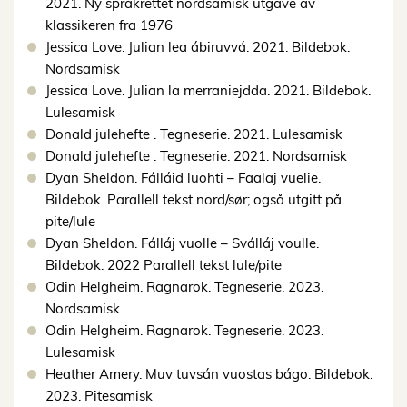
2021. Ny språkrettet nordsamisk utgave av
klassikeren fra 1976
Jessica Love. Julian lea ábiruvvá. 2021. Bildebok.
Nordsamisk
Jessica Love. Julian la merraniejdda. 2021. Bildebok.
Lulesamisk
Donald julehefte . Tegneserie. 2021. Lulesamisk
Donald julehefte . Tegneserie. 2021. Nordsamisk
Dyan Sheldon. Fálláid luohti – Faalaj vuelie.
Bildebok. Parallell tekst nord/sør; også utgitt på
pite/lule
Dyan Sheldon. Fálláj vuolle – Sválláj voulle.
Bildebok. 2022 Parallell tekst lule/pite
Odin Helgheim. Ragnarok. Tegneserie. 2023.
Nordsamisk
Odin Helgheim. Ragnarok. Tegneserie. 2023.
Lulesamisk
Heather Amery. Muv tuvsán vuostas bágo. Bildebok.
2023. Pitesamisk