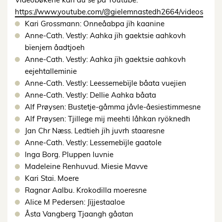
https://www.youtube.com/@gielemnastedh2664/videos
Kari Grossmann: Onneåabpa jïh kaanine
Anne-Cath. Vestly: Aahka jïh gaektsie aahkovh
bïenjem åadtjoeh
Anne-Cath. Vestly: Aahka jïh gaektsie aahkovh
eejehtalleminie
Anne-Cath. Vestly: Leessemebïjle båata vuejien
Anne-Cath. Vestly: Dellie Aahka båata
Alf Prøysen: Bustetje-gåmma jåvle-åesiestimmesne
Alf Prøysen: Tjillege mij meehti låhkan ryöknedh
Jan Chr Næss. Ledtieh jïh juvrh staaresne
Anne-Cath. Vestly: Lessemebïjle gaatole
Inga Borg. Pluppen luvnie
Madeleine Renhuvud. Miesie Mavve
Kari Stai. Moere
Ragnar Aalbu. Krokodilla moeresne
Alice M Pedersen: Jïjjestaaloe
Åsta Vangberg Tjaangh gåatan