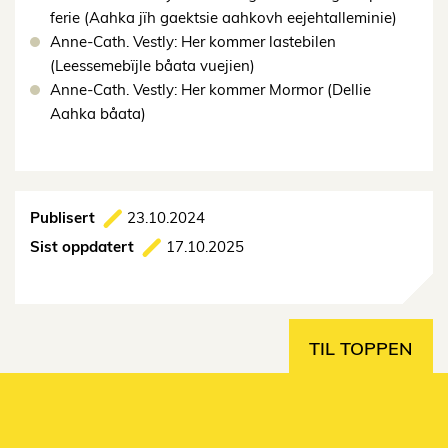
ferie (Aahka jïh gaektsie aahkovh eejehtalleminie)
Anne-Cath. Vestly: Her kommer lastebilen
(Leessemebïjle båata vuejien)
Anne-Cath. Vestly: Her kommer Mormor (Dellie
Aahka båata)
Publisert
23.10.2024
Sist oppdatert
17.10.2025
TIL TOPPEN