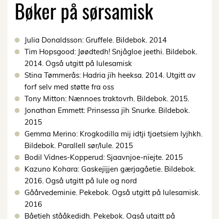
Bøker på sørsamisk
Julia Donaldsson: Gruffele. Bildebok. 2014
Tim Hopsgood: Jøødtedh! Snjågloe jeethi. Bildebok.
2014. Også utgitt på lulesamisk
Stina Tømmerås: Hadria jïh heeksa. 2014. Utgitt av
forf selv med støtte fra oss
Tony Mitton: Nænnoes traktovrh. Bildebok. 2015.
Jonathan Emmett: Prinsessa jïh Snurke. Bildebok.
2015
Gemma Merino: Krogkodilla mij idtji tjaetsiem lyjhkh.
Bildebok. Parallell sør/lule. 2015
Bodil Vidnes-Kopperud: Sjaavnjoe-nïejte. 2015
Kazuno Kohara: Gaskejïjjen gærjagåetie. Bildebok.
2016. Også utgitt på lule og nord
Gåårvedeminie. Pekebok. Også utgitt på lulesamisk.
2016
Båetieh stååkedidh. Pekebok. Også utgitt på