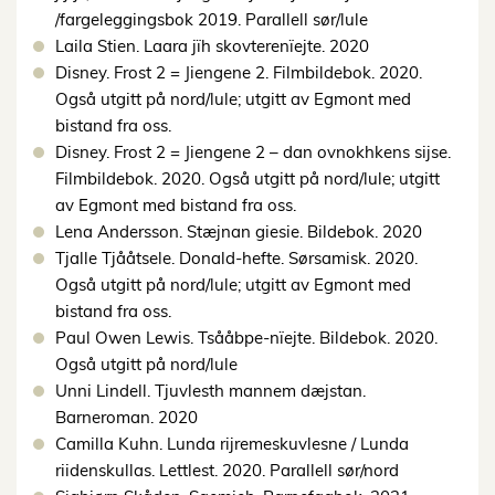
/fargeleggingsbok 2019. Parallell sør/lule
Laila Stien. Laara jïh skovterenïejte. 2020
Disney. Frost 2 = Jiengene 2. Filmbildebok. 2020.
Også utgitt på nord/lule; utgitt av Egmont med
bistand fra oss.
Disney. Frost 2 = Jiengene 2 – dan ovnokhkens sijse.
Filmbildebok. 2020. Også utgitt på nord/lule; utgitt
av Egmont med bistand fra oss.
Lena Andersson. Stæjnan giesie. Bildebok. 2020
Tjalle Tjååtsele. Donald-hefte. Sørsamisk. 2020.
Også utgitt på nord/lule; utgitt av Egmont med
bistand fra oss.
Paul Owen Lewis. Tsååbpe-nïejte. Bildebok. 2020.
Også utgitt på nord/lule
Unni Lindell. Tjuvlesth mannem dæjstan.
Barneroman. 2020
Camilla Kuhn. Lunda rijremeskuvlesne / Lunda
riidenskullas. Lettlest. 2020. Parallell sør/nord