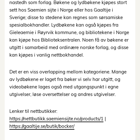
nastedh som forlag. Bøkene og lydbøkene kjøpes stort
sett hos Saemien sijte i Norge eller hos Gaaltije i
Sverige; disse to stedene kan regnes som sørsamiske
spesialbokhandler. Lydbøkene kan også kjøpes fra
Gïeleaernie i Røyrvik kommune, og bibliotekene i Norge
kan kjøpe hos Biblioteksentralen. Noen få av bøkene er
utgitt i samarbeid med ordinære norske forlag, og disse
kan kjøpes i vanlig nettbokhandel.
Det er en viss overlapping mellom kategoriene. Mange
av lydbøkene er laget fra bøker vi selv har utgitt, og
videobøkene lages også med utgangspunkt i egne
utgivelser, løse oversettelser og andres utgivelser.
Lenker til nettbutikker:
https://nettbutikk.saemiensijte.no/products/1
|
https://gaaltije.se/butik/bocker/