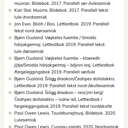
muoran. Bildebok. 2017. Parallell sør-/lulesamisk
Kari Stai: Muorra. Bildebok. 2017. Parallell tekst
lule-/nordsamisk
Jon Ewo. Bööh / Boo. Lettlestbok. 2019. Parallell
tekst nord-/sørsamisk
Bjørn Ousland. Væjkeles fuemtie / Smidás
hárjakgermaj. Lettlestbok 2019. Parallell tekst
lule-/sørsamisk
Bjørn Ousland. Væjkeles fuemtie – klaeredh
jïjtje/Smidás hárjakgermaj – bájnni iesj. Lettlestbok
/fargeleggingsbok 2019. Parallell sør/lule
Bjørn Ousland. Šiõǥǥ draakon/Čeahpes dollalakkis.
Lettlestbok 2019. Parallell tekst nord-/skoltesamisk
Bjørn Ousland. Šiõǥǥ draakon – ress’jim kerjj/
Čeahpes dollalakkis – ivdne ieš. Lettlestbok /
fargeleggingsbok 2019. Parallell tekst nord/skolte
Paul Owen Lewis. Tsuobbunejtsusj. Bildebok. 2020.
Lulesamisk
Paul Owen Lewis. Cuoppu-nieida. 2020. Nordsamisk