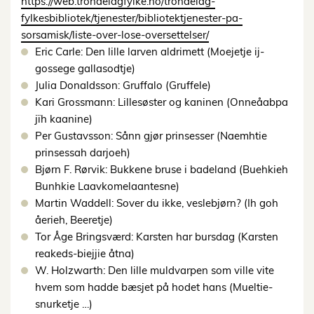
https://web.trondelagfylke.no/trondelag-
fylkesbibliotek/tjenester/bibliotektjenester-pa-
sorsamisk/liste-over-lose-oversettelser/
Eric Carle: Den lille larven aldrimett (Moejetje ij-
gossege gallasodtje)
Julia Donaldsson: Gruffalo (Gruffele)
Kari Grossmann: Lillesøster og kaninen (Onneåabpa
jïh kaanine)
Per Gustavsson: Sånn gjør prinsesser (Naemhtie
prinsessah darjoeh)
Bjørn F. Rørvik: Bukkene bruse i badeland (Buehkieh
Bunhkie Laavkomelaantesne)
Martin Waddell: Sover du ikke, veslebjørn? (Ih goh
åerieh, Beeretje)
Tor Åge Bringsværd: Karsten har bursdag (Karsten
reakeds-biejjie åtna)
W. Holzwarth: Den lille muldvarpen som ville vite
hvem som hadde bæsjet på hodet hans (Mueltie-
snurketje …)