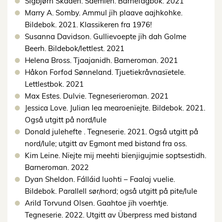
Sigbjørn Skåden. Saemieh. Barnefagbok. 2021
Marry A. Somby. Ammul jïh plaave aajhkohke.
Bildebok. 2021. Klassikeren fra 1976!
Susanna Davidson. Gullievoepte jïh dah Golme
Beerh. Bildebok/lettlest. 2021
Helena Bross. Tjaajanidh. Barneroman. 2021
Håkon Forfod Sønneland. Tjuetiekråvnasïetele.
Lettlestbok. 2021
Max Estes. Dulvie. Tegneserieroman. 2021
Jessica Love. Julian lea mearoenïejte. Bildebok. 2021.
Også utgitt på nord/lule
Donald julehefte . Tegneserie. 2021. Også utgitt på
nord/lule; utgitt av Egmont med bistand fra oss.
Kim Leine. Nïejte mij meehti bïenjigujmie soptsestidh.
Barneroman. 2022
Dyan Sheldon. Fálláid luohti – Faalaj vuelie.
Bildebok. Parallell sør/nord; også utgitt på pite/lule
Arild Torvund Olsen. Gaahtoe jïh voerhtje.
Tegneserie. 2022. Utgitt av Überpress med bistand