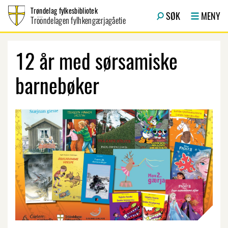
Hopp til innhold
Trøndelag fylkesbibliotek
SØK
MENY
Trööndelagen fylhkengærjagåetie
12 år med sørsamiske
barnebøker