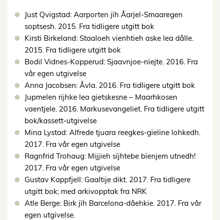
Just Qvigstad: Aarporten jïh Åarjel-Smaaregen
soptsesh. 2015. Fra tidligere utgitt bok
Kirsti Birkeland: Staaloeh vienhtieh aske lea dålle.
2015. Fra tidligere utgitt bok
Bodil Vidnes-Kopperud: Sjaavnjoe-nïejte. 2016. Fra
vår egen utgivelse
Anna Jacobsen: Åvla. 2016. Fra tidligere utgitt bok
Jupmelen rijhke lea gietskesne – Maarhkosen
vaentjele. 2016. Markusevangeliet. Fra tidligere utgitt
bok/kassett-utgivelse
Mina Lystad: Alfrede tjuara reegkes-gïeline lohkedh.
2017. Fra vår egen utgivelse
Ragnfrid Trohaug: Mijjieh sïjhtebe bïenjem utnedh!
2017. Fra vår egen utgivelse
Gustav Kappfjell: Gaaltije dikt. 2017. Fra tidligere
utgitt bok; med arkivopptak fra NRK
Atle Berge: Birk jïh Barcelona-dåehkie. 2017. Fra vår
egen utgivelse.