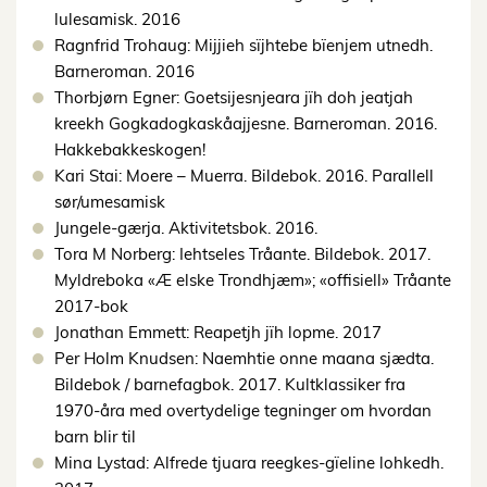
lulesamisk. 2016
Ragnfrid Trohaug: Mijjieh sïjhtebe bïenjem utnedh.
Barneroman. 2016
Thorbjørn Egner: Goetsijesnjeara jïh doh jeatjah
kreekh Gogkadogkaskåajjesne. Barneroman. 2016.
Hakkebakkeskogen!
Kari Stai: Moere – Muerra. Bildebok. 2016. Parallell
sør/umesamisk
Jungele-gærja. Aktivitetsbok. 2016.
Tora M Norberg: Iehtseles Tråante. Bildebok. 2017.
Myldreboka «Æ elske Trondhjæm»; «offisiell» Tråante
2017-bok
Jonathan Emmett: Reapetjh jïh lopme. 2017
Per Holm Knudsen: Naemhtie onne maana sjædta.
Bildebok / barnefagbok. 2017. Kultklassiker fra
1970-åra med overtydelige tegninger om hvordan
barn blir til
Mina Lystad: Alfrede tjuara reegkes-gïeline lohkedh.