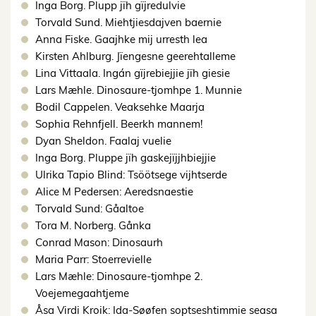
Inga Borg. Plupp jïh gïjredulvie
Torvald Sund. Miehtjiesdajven baernie
Anna Fiske. Gaajhke mij urresth lea
Kirsten Ahlburg. Jïengesne geerehtalleme
Lina Vittaala. Ingán gïjrebiejjie jïh giesie
Lars Mæhle. Dinosaure-tjomhpe 1. Munnie
Bodil Cappelen. Veaksehke Maarja
Sophia Rehnfjell. Beerkh mannem!
Dyan Sheldon. Faalaj vuelie
Inga Borg. Pluppe jïh gaskejïjjhbiejjie
Ulrika Tapio Blind: Tsöötsege vijhtserde
Alice M Pedersen: Aeredsnaestie
Torvald Sund: Gåaltoe
Tora M. Norberg. Gånka
Conrad Mason: Dinosaurh
Maria Parr: Stoerrevielle
Lars Mæhle: Dinosaure-tjomhpe 2.
Voejemegaahtjeme
Åsa Virdi Kroik: Ida-Søøfen soptseshtimmie seasa