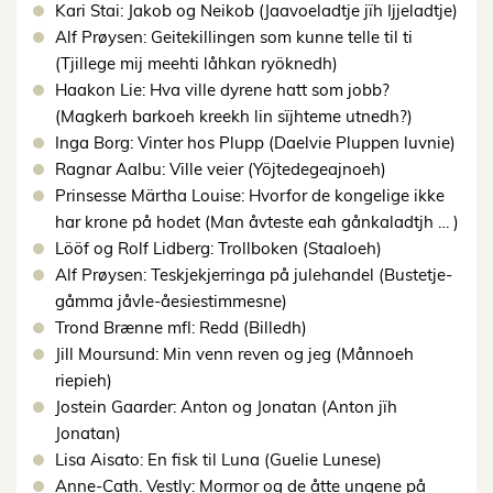
Kari Stai: Jakob og Neikob (Jaavoeladtje jïh Ijjeladtje)
Alf Prøysen: Geitekillingen som kunne telle til ti
(Tjillege mij meehti låhkan ryöknedh)
Haakon Lie: Hva ville dyrene hatt som jobb?
(Magkerh barkoeh kreekh lin sïjhteme utnedh?)
Inga Borg: Vinter hos Plupp (Daelvie Pluppen luvnie)
Ragnar Aalbu: Ville veier (Yöjtedegeajnoeh)
Prinsesse Märtha Louise: Hvorfor de kongelige ikke
har krone på hodet (Man åvteste eah gånkaladtjh … )
Lööf og Rolf Lidberg: Trollboken (Staaloeh)
Alf Prøysen: Teskjekjerringa på julehandel (Bustetje-
gåmma jåvle-åesiestimmesne)
Trond Brænne mfl: Redd (Billedh)
Jill Moursund: Min venn reven og jeg (Månnoeh
riepieh)
Jostein Gaarder: Anton og Jonatan (Anton jïh
Jonatan)
Lisa Aisato: En fisk til Luna (Guelie Lunese)
Anne-Cath. Vestly: Mormor og de åtte ungene på