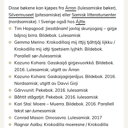
Disse bøkene kan kjøpes fra
Árran
(lulesamiske bøker),
Silvermuseet
(pitesamiske) eller
Samisk litteratursenter
(nordsamiske). I Sverige også hos
Ájtte
.
Tim Hopsgood: Jiesstánam! javlaj skunjogasj – girjje
bájnoj birra. Bildebok. Lulesamisk
Gemma Merino: Krokodillasj mij ittjij tjáhtjáj lijkku /
Krokodilla mij idtji tjaetsiem lyjhkh. Bildebok.
Parallell sør-/lulesamisk
Kazuno Kohara: Gasskaijá girjjevuorkká. Bildebok.
2016. Lulesamisk; utgitt av Árran
Kazuno Kohara: Gaskaijagirjerájus. Bildebok. 2016.
Nordsamisk; utgitt av Davvi Girji
Gárvvunit. Pekebok. 2016. lulesamisk
Båhtit stågatjit. Pekebok. 2016. lulesamisk
Kari Stai: Moere – Muerra. Bildebok. 2016. Parallell
tekst sør-/umesamisk
Conrad Mason: Dinosavra. Lulesamisk. 2017
Ragnar Aalbu: Krokodilla moeresne / Krokodilla