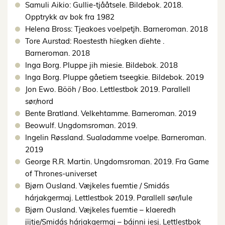
Samuli Aikio: Gullie-tjååtsele. Bildebok. 2018.
Opptrykk av bok fra 1982
Helena Bross: Tjeakoes voelpetjh. Barneroman. 2018
Tore Aurstad: Roestesth hïegken dïehte .
Barneroman. 2018
Inga Borg. Pluppe jih miesie. Bildebok. 2018
Inga Borg. Pluppe gåetiem tseegkie. Bildebok. 2019
Jon Ewo. Bööh / Boo. Lettlestbok 2019. Parallell
sør/nord
Bente Bratland. Velkehtamme. Barneroman. 2019
Beowulf. Ungdomsroman. 2019.
Ingelin Røssland. Sualadamme voelpe. Barneroman.
2019
George R.R. Martin. Ungdomsroman. 2019. Fra Game
of Thrones-universet
Bjørn Ousland. Væjkeles fuemtie / Smidás
hárjakgermaj. Lettlestbok 2019. Parallell sør/lule
Bjørn Ousland. Væjkeles fuemtie – klaeredh
jïjtje/Smidás hárjakgermaj – bájnni iesj. Lettlestbok