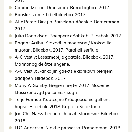
2017
Conrad Mason: Dinosaurh. Barnefagbok. 2017
Påaske-sarnie. bibelbildebok 2017
Atle Berge: Birk jïh Barcelona-dåehkie. Barneroman.
2017
Julia Donaldson: Paehpere dåahkah. Bildebok. 2017
Ragnar Aalbu: Krokodilla moeresne / Krokodilla
muoran. Bildebok. 2017. Parallell sør/lule
A-C Vestly: Lessemebïjle gaatole. Bildebok. 2017.
Mormor og de åtte ungene.
A-C Vestly: Aahka jïh gaektsie aahkovh bïenjem
åadtjoeh. Bildebok. 2017
Marry A. Somby: Biejjien nïejte. 2017. Moderne
klassiker bygd på samisk sagn.
Terje Formoe: Kapteejne Kråatjebaenie gulliem
hapsa. Bildebok. 2018. Kaptein Sabeltann.
Jan Chr. Næss: Ledtieh jih juvrh staaresne. Bildebok.
2018
H.C. Andersen: Njoktje prinsessa. Barneroman. 2018