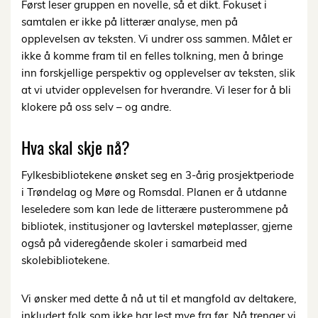
Først leser gruppen en novelle, så et dikt. Fokuset i
samtalen er ikke på litterær analyse, men på
opplevelsen av teksten. Vi undrer oss sammen. Målet er
ikke å komme fram til en felles tolkning, men å bringe
inn forskjellige perspektiv og opplevelser av teksten, slik
at vi utvider opplevelsen for hverandre. Vi leser for å bli
klokere på oss selv – og andre.
Hva skal skje nå?
Fylkesbibliotekene ønsket seg en 3-årig prosjektperiode
i Trøndelag og Møre og Romsdal. Planen er å utdanne
leseledere som kan lede de litterære pusterommene på
bibliotek, institusjoner og lavterskel møteplasser, gjerne
også på videregående skoler i samarbeid med
skolebibliotekene.
Vi ønsker med dette å nå ut til et mangfold av deltakere,
inkludert folk som ikke har lest mye fra før. Nå trenger vi