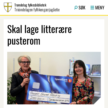
Hopp til innhold
Trøndelag fylkesbibliotek
SØK
MENY
Trööndelagen fylhkengærjagåetie
Skal lage litterære
pusterom