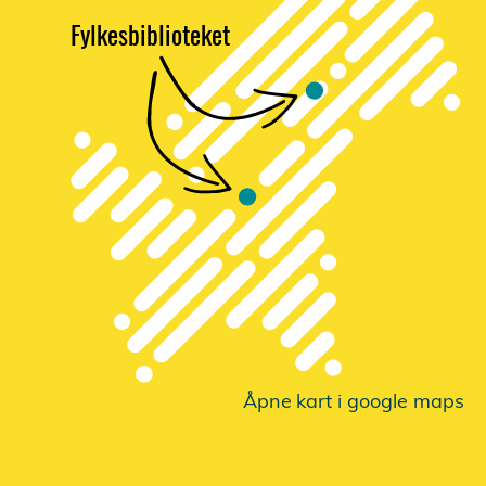
Fylkesbiblioteket
Åpne
k
a
r
t i google maps