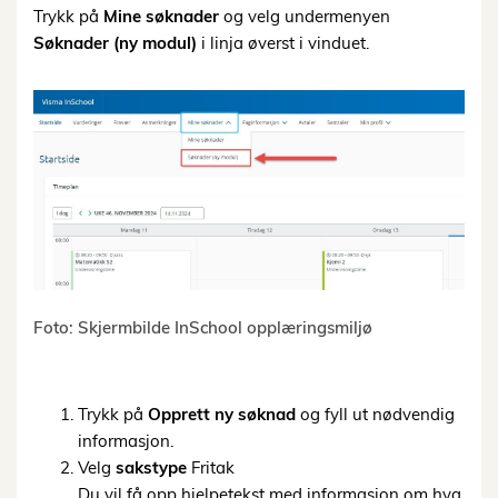
Trykk på
Mine søknader
og velg undermenyen
Søknader (ny modul)
i linja øverst i vinduet.
Foto: Skjermbilde InSchool opplæringsmiljø
Trykk på
Opprett ny søknad
og fyll ut nødvendig
informasjon.
Velg
sakstype
Fritak
Du vil få opp hjelpetekst med informasjon om hva