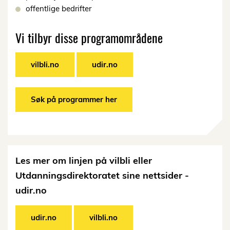
offentlige bedrifter
Vi tilbyr disse programområdene
vilbli.no
udir.no
Søk på programmer her
Les mer om linjen på vilbli eller
Utdanningsdirektoratet sine nettsider -
udir.no
udir.no
vilbli.no