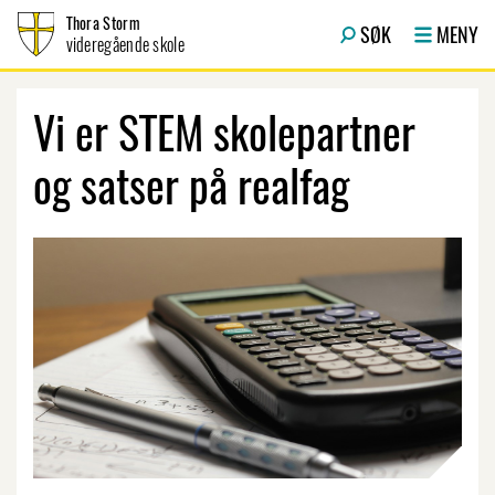
Hopp til innhold
Thora Storm
SØK
MENY
videregående skole
Vi er STEM skolepartner
og satser på realfag