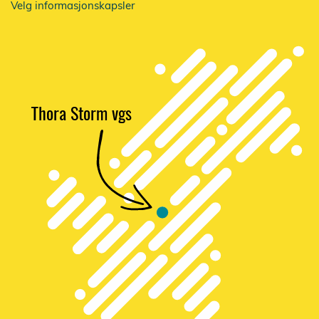
Velg informasjonskapsler
Thora Storm vgs