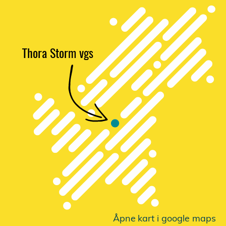
Thora Storm vgs
Åpne
k
a
r
t i google maps