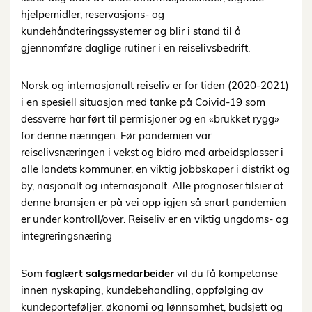
hjelpemidler, reservasjons- og
kundehåndteringssystemer og blir i stand til å
gjennomføre daglige rutiner i en reiselivsbedrift.
Norsk og internasjonalt reiseliv er for tiden (2020-2021)
i en spesiell situasjon med tanke på Coivid-19 som
dessverre har ført til permisjoner og en «brukket rygg»
for denne næringen. Før pandemien var
reiselivsnæringen i vekst og bidro med arbeidsplasser i
alle landets kommuner, en viktig jobbskaper i distrikt og
by, nasjonalt og internasjonalt. Alle prognoser tilsier at
denne bransjen er på vei opp igjen så snart pandemien
er under kontroll/over. Reiseliv er en viktig ungdoms- og
integreringsnæring
Som
faglært salgsmedarbeider
vil du få kompetanse
innen nyskaping, kundebehandling, oppfølging av
kundeporteføljer, økonomi og lønnsomhet, budsjett og