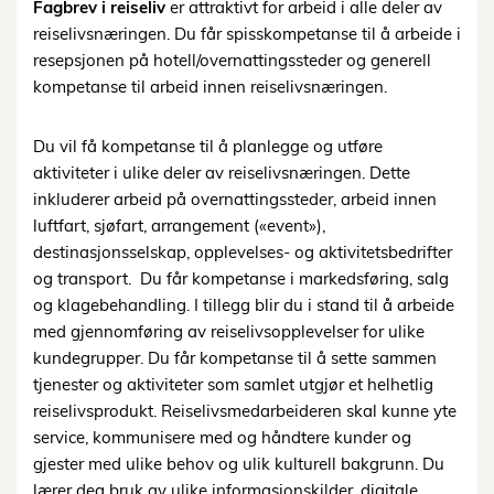
Fagbrev i reiseliv
er attraktivt for arbeid i alle deler av
reiselivsnæringen. Du får spisskompetanse til å arbeide i
resepsjonen på hotell/overnattingssteder og generell
kompetanse til arbeid innen reiselivsnæringen.
Du vil få kompetanse til å planlegge og utføre
aktiviteter i ulike deler av reiselivsnæringen. Dette
inkluderer arbeid på overnattingssteder, arbeid innen
luftfart, sjøfart, arrangement («event»),
destinasjonsselskap, opplevelses- og aktivitetsbedrifter
og transport. Du får kompetanse i markedsføring, salg
og klagebehandling. I tillegg blir du i stand til å arbeide
med gjennomføring av reiselivsopplevelser for ulike
kundegrupper. Du får kompetanse til å sette sammen
tjenester og aktiviteter som samlet utgjør et helhetlig
reiselivsprodukt. Reiselivsmedarbeideren skal kunne yte
service, kommunisere med og håndtere kunder og
gjester med ulike behov og ulik kulturell bakgrunn. Du
lærer deg bruk av ulike informasjonskilder, digitale