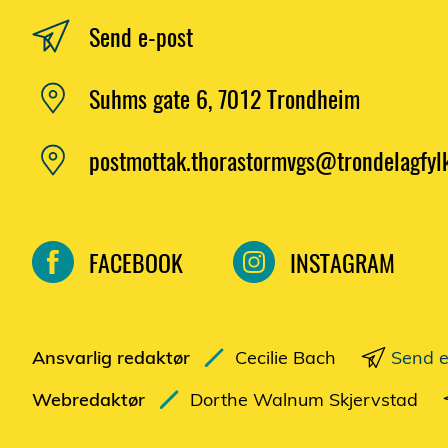
Send e-post
Suhms gate 6, 7012 Trondheim
postmottak.thorastormvgs@trondelagfyl
FACEBOOK
INSTAGRAM
Ansvarlig redaktør
Cecilie Bach
Send e
Webredaktør
Dorthe Walnum Skjervstad