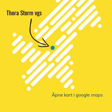
Thora Storm vgs
Åpne
k
a
r
t i google maps