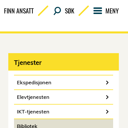
FINN ANSATT
SØK
MENY
Tjenester
Ekspedisjonen
Elevtjenesten
IKT-tjenesten
Bibliotek